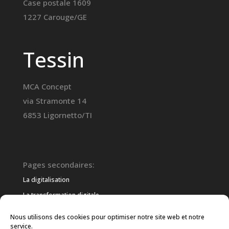
Case postale 1609
1227 Carouge/GE
Tessin
MCA Concept
via Stramonte 14
6853 Ligornetto/TI
Pages secondaires:
La digitalisation
La transformation digitale
La transformation numérique
Nous utilisons des cookies pour optimiser notre site web et notre
service.