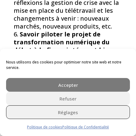
réflexions la gestion de crise avec la
mise en place du télétravail et les
changements à venir : nouveaux
marchés, nouveaux produits, etc.
Savoir piloter le projet de
transformation numérique du
début à la fin en intégrant bien
évidemment la gestion des coûts.
Nous utilisons des cookies pour optimiser notre site web et notre
Rendre compte à chaque étape
service.
et tout au long du projet de
transformation digitale des
Accepter
avancées, des soucis éventuels
non seulement à ses supérieurs
Refuser
mais aussi à l’ensemble des
collaborateurs
. La digitalisation ne
Réglages
peut se faire que dans
Politique de cookies
Politique de Confidentialité
l’investissement de chacun.