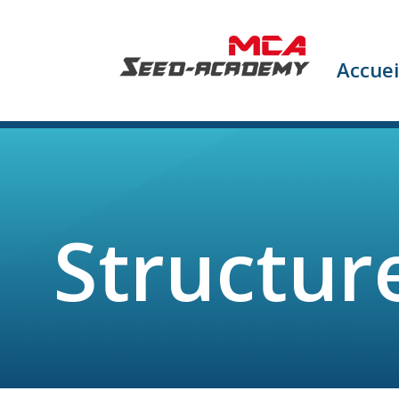
Accuei
Structur