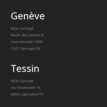
Genève
MCA Concept
Route des Jeunes 6
Case postale 1609
1227 Carouge/GE
Tessin
MCA Concept
via Stramonte 14
6853 Ligornetto/TI