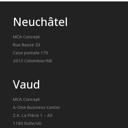
Neuchâtel
MCA Concept
Rue Basse 33
Case postale 175
2013 Colombier/NE
Vaud
MCA Concept
A-One Business Center
Z.A. La Pièce 1 – A5
1180 Rolle/VD